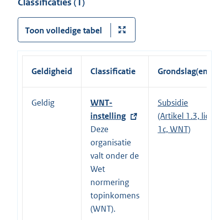
Classificaties (1)
Toon volledige tabel
Geldigheid
Classificatie
Grondslag(en)
Geldig
E
WNT-
Subsidie
x
instelling
(Artikel 1.3, lid
t
Deze
1c, WNT)
e
organisatie
r
valt onder de
n
Wet
e
normering
l
topinkomens
i
(WNT).