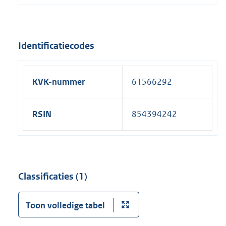
Identificatiecodes
KVK-nummer
61566292
RSIN
854394242
Classificaties (1)
Toon volledige tabel