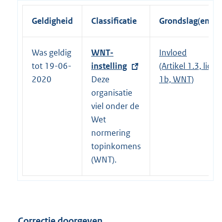
Geldigheid
Classificatie
Grondslag(en)
Was geldig
E
WNT-
Invloed
tot 19-06-
x
instelling
(Artikel 1.3, lid
2020
t
Deze
1b, WNT)
e
organisatie
r
viel onder de
n
Wet
e
normering
l
topinkomens
i
(WNT).
n
k
:
Correctie doorgeven