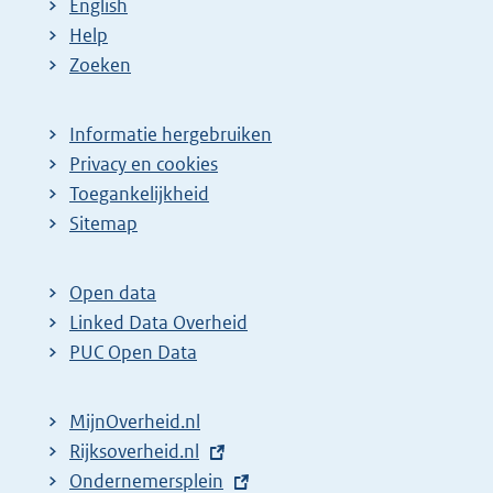
English
Help
Zoeken
Informatie hergebruiken
Privacy en cookies
Toegankelijkheid
Sitemap
Open data
Linked Data Overheid
PUC Open Data
MijnOverheid.nl
E
Rijksoverheid.nl
x
E
Ondernemersplein