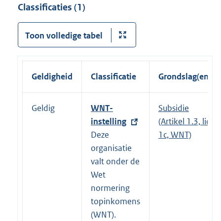
Classificaties (1)
Toon volledige tabel
Geldigheid
Classificatie
Grondslag(en)
Geldig
E
WNT-
Subsidie
x
instelling
(Artikel 1.3, lid
t
Deze
1c, WNT)
e
organisatie
r
valt onder de
n
Wet
e
normering
l
topinkomens
i
(WNT).