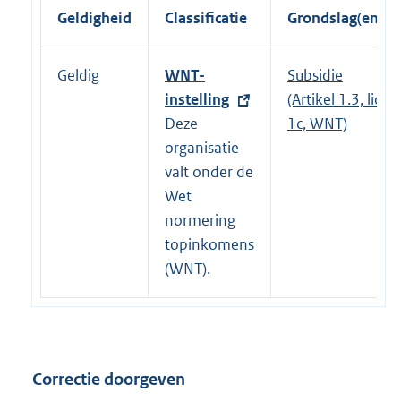
Geldigheid
Classificatie
Grondslag(en)
Geldig
E
WNT-
Subsidie
x
instelling
(Artikel 1.3, lid
t
Deze
1c, WNT)
e
organisatie
r
valt onder de
n
Wet
e
normering
l
topinkomens
i
(WNT).
n
k
:
Correctie doorgeven