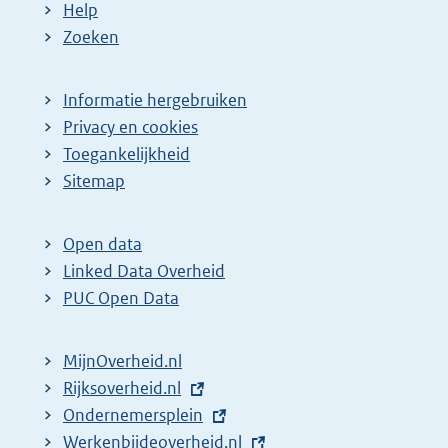
Help
Zoeken
Informatie hergebruiken
Privacy en cookies
Toegankelijkheid
Sitemap
Open data
Linked Data Overheid
PUC Open Data
MijnOverheid.nl
E
Rijksoverheid.nl
x
E
Ondernemersplein
t
x
E
Werkenbijdeoverheid.nl