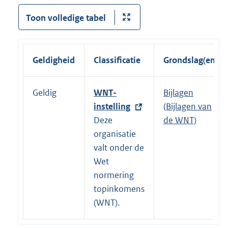
Toon volledige tabel
Geldigheid
Classificatie
Grondslag(en)
Geldig
E
WNT-
Bijlagen
x
instelling
(Bijlagen van
t
Deze
de WNT)
e
organisatie
r
valt onder de
n
Wet
e
normering
l
topinkomens
i
(WNT).
n