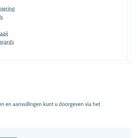
piering
ls
aaij
Gerards
en en aanvullingen kunt u doorgeven via het