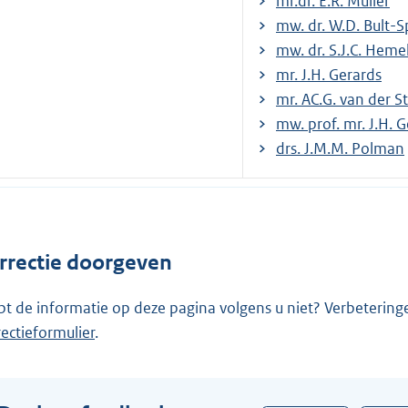
mr.dr. E.R. Muller
mw. dr. W.D. Bult-S
mw. dr. S.J.C. Heme
mr. J.H. Gerards
mr. AC.G. van der St
mw. prof. mr. J.H. 
drs. J.M.M. Polman
rrectie doorgeven
pt de informatie op deze pagina volgens u niet? Verbetering
rectieformulier
.