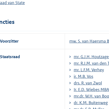
aad van State
ncties
Voorzitter
mw. S. van Haersma 
Staatsraad
mr. G.J.H. Hout­za­ge
mr. R.J.M. van den 
mr. L.F.M. Ver­hey
ir. M.B. Vos
drs. R. van Zwol
Ir. E.D. Wiebes MBA
mr.dr. W.H. van Bo
dr. K.M. Buitenweg