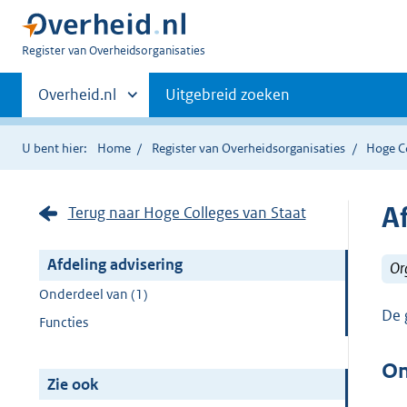
U
Register van Overheidsorganisaties
bent
Primaire
nu
Andere
Overheid.nl
Uitgebreid zoeken
hier:
sites
navigatie
binnen
U bent hier:
Home
Register van Overheidsorganisaties
Hoge Co
A
Terug naar Hoge Colleges van Staat
Afdeling advisering
Or
Onderdeel van (1)
De 
Functies
On
Zie ook