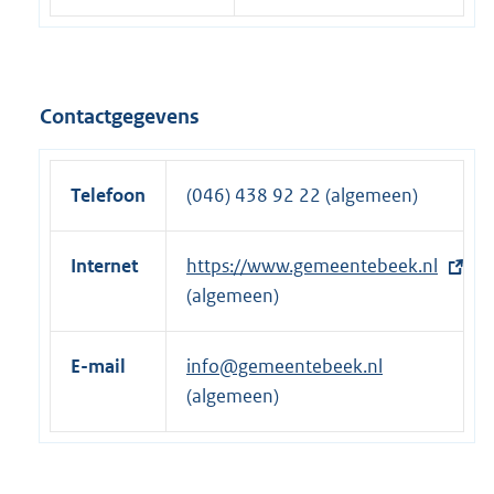
Contactgegevens
Telefoon
(046) 438 92 22 (algemeen)
Internet
E
https://www.gemeentebeek.nl
x
(algemeen)
t
e
E-mail
info@gemeentebeek.nl
r
(algemeen)
n
e
l