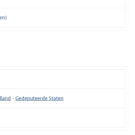
en)
lland
-
Gedeputeerde Staten