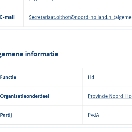
e
r
E-mail
Secretariaat.olthof@noord-holland.nl
(algeme
n
e
l
i
gemene informatie
n
k
:
Functie
Lid
Organisatieonderdeel
Provincie Noord-Ho
Partij
PvdA