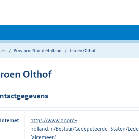
ies
Provincie Noord-Holland
Jeroen Olthof
eroen Olthof
ntactgegevens
Internet
E
https://www.noord-
x
holland.nl/Bestuur/Gedeputeerde_Staten/Led
t
(algemeen)