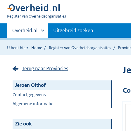
U
Register van Overheidsorganisaties
bent
Primaire
nu
Andere
Overheid.nl
Uitgebreid zoeken
hier:
sites
navigatie
binnen
U bent hier:
Home
Register van Overheidsorganisaties
Provinc
J
Terug naar Provincies
Jeroen Olthof
Co
Contactgegevens
Algemene informatie
Zie ook