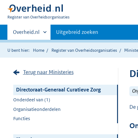
U
Register van Overheidsorganisaties
bent
Primaire
nu
Andere
Overheid.nl
Uitgebreid zoeken
hier:
sites
navigatie
binnen
U bent hier:
Home
Register van Overheidsorganisaties
Ministe
D
Terug naar Ministeries
Directoraat-Generaal Curatieve Zorg
Or
Onderdeel van (1)
De 
Organisatieonderdelen
Functies
On