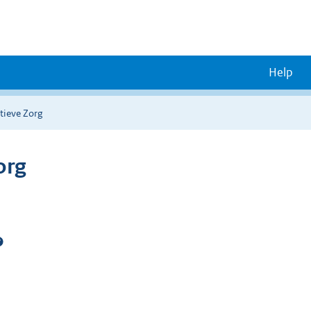
Help
tieve Zorg
org