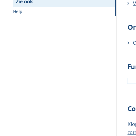
Zie ook
V
Help
Or
E
O
x
t
Fu
e
r
n
e
l
Co
i
n
Klo
k
cor
: