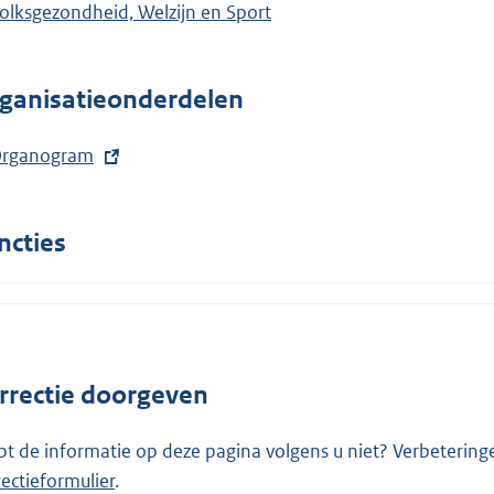
olksgezondheid, Welzijn en Sport
ganisatieonderdelen
rganogram
ncties
rrectie doorgeven
pt de informatie op deze pagina volgens u niet? Verbetering
rectieformulier
.