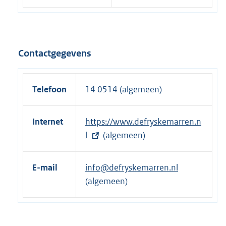
Contactgegevens
Telefoon
14 0514 (algemeen)
Internet
E
https://www.defryskemarren.n
x
l
(algemeen)
t
e
E-mail
info@defryskemarren.nl
r
(algemeen)
n
e
l