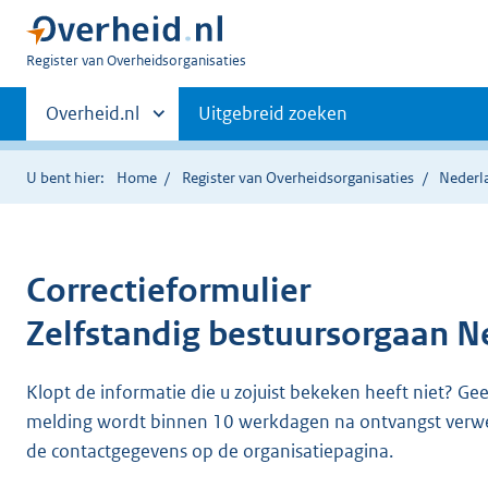
U
Register van Overheidsorganisaties
bent
Primaire
nu
Andere
Overheid.nl
Uitgebreid zoeken
hier:
sites
navigatie
binnen
U bent hier:
Home
Register van Overheidsorganisaties
Nederl
Correctieformulier
Zelfstandig bestuursorgaan N
Klopt de informatie die u zojuist bekeken heeft niet? Ge
melding wordt binnen 10 werkdagen na ontvangst verw
de contactgegevens op de organisatiepagina.