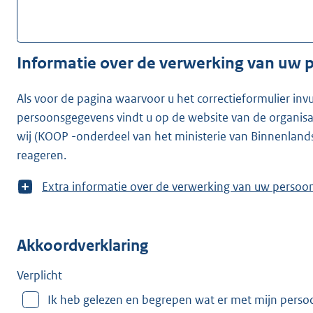
Informatie over de verwerking van uw
Als voor de pagina waarvoor u het correctieformulier inv
persoonsgegevens vindt u op de website van de organisatie waarvoor u he
wij (KOOP -onderdeel van het ministerie van Binnenland
reageren.
T
Extra informatie over de verwerking van uw
o
o
n
Akkoordverklaring
m
e
e
Verplicht
r
Ik heb gelezen en begrepen wat er met mijn pers
v