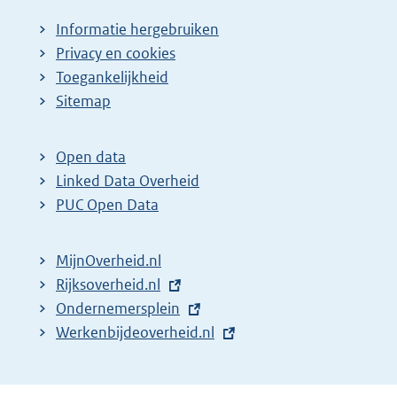
Informatie hergebruiken
Privacy en cookies
Toegankelijkheid
Sitemap
Open data
Linked Data Overheid
PUC Open Data
MijnOverheid.nl
E
Rijksoverheid.nl
x
E
Ondernemersplein
t
x
E
Werkenbijdeoverheid.nl
e
t
x
r
e
t