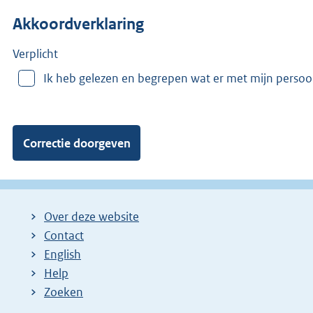
n
Akkoordverklaring
m
e
e
Verplicht
r
Ik heb gelezen en begrepen wat er met mijn perso
v
a
n
:
Over deze website
Contact
English
Help
Zoeken