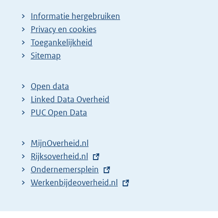
Informatie hergebruiken
Privacy en cookies
Toegankelijkheid
Sitemap
Open data
Linked Data Overheid
PUC Open Data
MijnOverheid.nl
E
Rijksoverheid.nl
x
E
Ondernemersplein
t
x
E
Werkenbijdeoverheid.nl
e
t
x
r
e
t