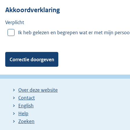
n
Akkoordverklaring
m
e
e
Verplicht
r
Ik heb gelezen en begrepen wat er met mijn perso
v
a
n
:
Over deze website
Contact
English
Help
Zoeken