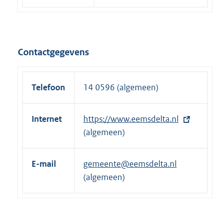
Contactgegevens
Telefoon
14 0596 (algemeen)
Internet
E
https://www.eemsdelta.nl
x
(algemeen)
t
e
E-mail
gemeente@eemsdelta.nl
r
(algemeen)
n
e
l