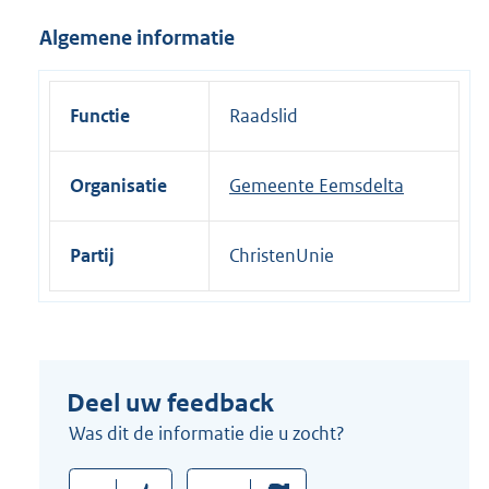
i
Algemene informatie
n
k
:
Functie
Raadslid
Organisatie
Gemeente Eemsdelta
Partij
ChristenUnie
Deel uw feedback
Was dit de informatie die u zocht?