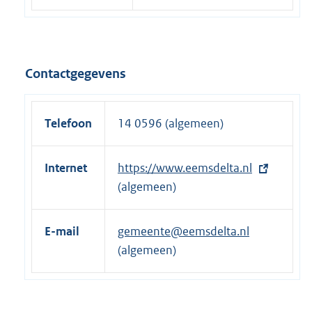
Contactgegevens
Telefoon
14 0596 (algemeen)
Internet
E
https://www.eemsdelta.nl
x
(algemeen)
t
e
E-mail
gemeente@eemsdelta.nl
r
(algemeen)
n
e
l