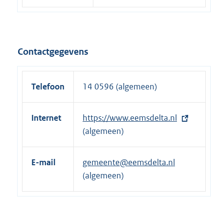
Contactgegevens
Telefoon
14 0596 (algemeen)
Internet
E
https://www.eemsdelta.nl
x
(algemeen)
t
e
E-mail
gemeente@eemsdelta.nl
r
(algemeen)
n
e
l