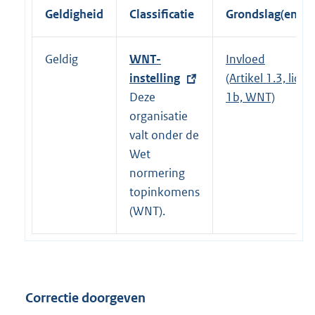
Geldigheid
Classificatie
Grondslag(en)
Geldig
E
WNT-
Invloed
x
instelling
(Artikel 1.3, lid
t
Deze
1b, WNT)
e
organisatie
r
valt onder de
n
Wet
e
normering
l
topinkomens
i
(WNT).
n
k
:
Correctie doorgeven