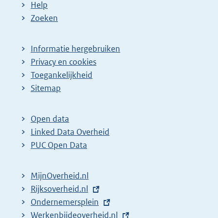
Help
Zoeken
Informatie hergebruiken
Privacy en cookies
Toegankelijkheid
Sitemap
Open data
Linked Data Overheid
PUC Open Data
MijnOverheid.nl
E
Rijksoverheid.nl
x
E
Ondernemersplein
t
x
E
Werkenbijdeoverheid.nl