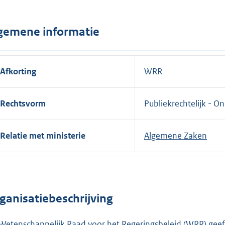
:
n
k
gemene informatie
:
Afkorting
WRR
Rechtsvorm
Publiekrechtelijk - O
Relatie met ministerie
Algemene Zaken
ganisatiebeschrijving
Wetenschappelijk Raad voor het Regeringsbeleid (WRR) geef