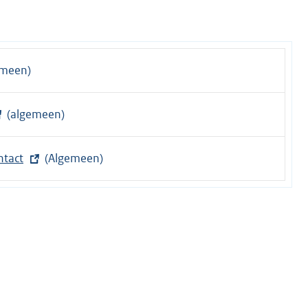
emeen)
(algemeen)
ntact
(Algemeen)