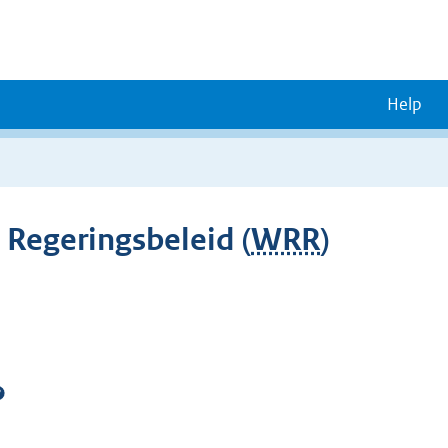
Help
Regeringsbeleid (
WRR
)