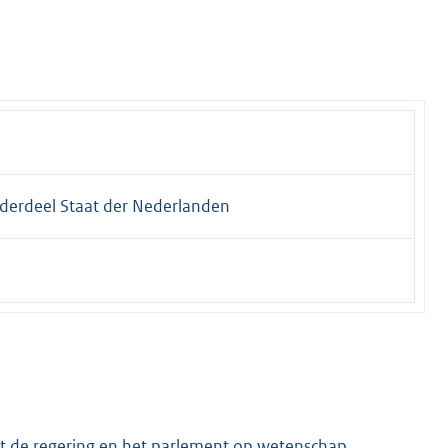
nderdeel Staat der Nederlanden
t de regering en het parlement op wetenschap