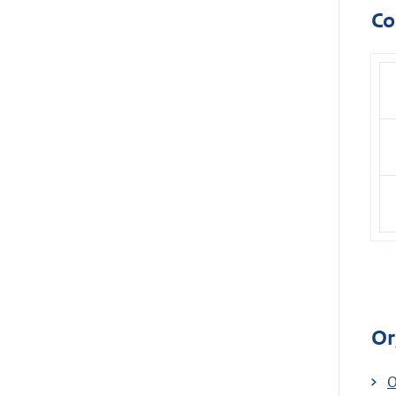
Co
Or
E
O