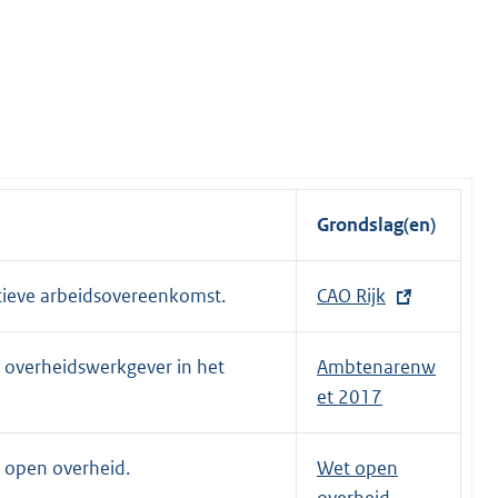
Grondslag(en)
ctieve arbeidsovereenkomst.
E
CAO Rijk
x
t
s overheidswerkgever in het
Ambtenarenw
e
et 2017
r
n
t open overheid.
Wet open
e