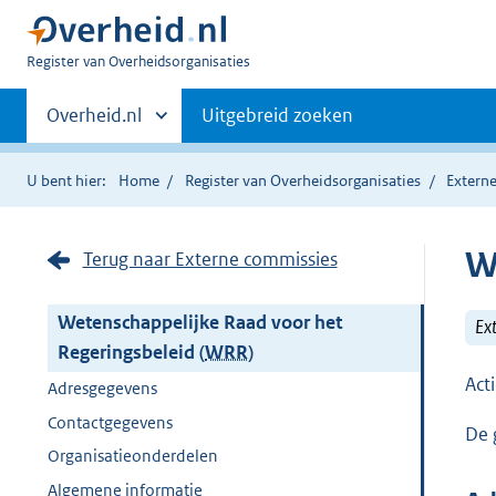
U
Register van Overheidsorganisaties
bent
Primaire
nu
Andere
Overheid.nl
Uitgebreid zoeken
hier:
sites
navigatie
binnen
U bent hier:
Home
Register van Overheidsorganisaties
Extern
W
Terug naar Externe commissies
Wetenschappelijke Raad voor het
Ex
Regeringsbeleid (
WRR
)
Act
Adresgegevens
Contactgegevens
De 
Organisatieonderdelen
Algemene informatie