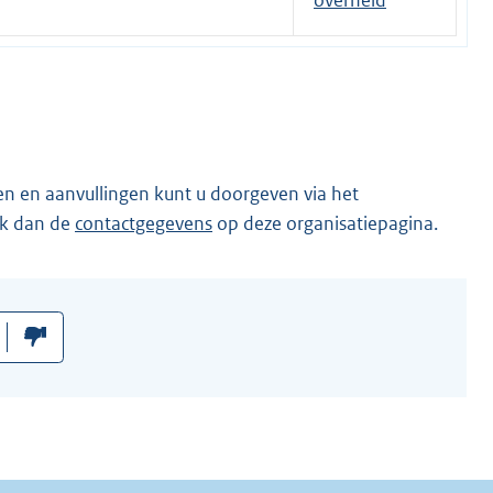
overheid
l
i
n
k
:
en en aanvullingen kunt u doorgeven via het
ik dan de
contactgegevens
op deze organisatiepagina.