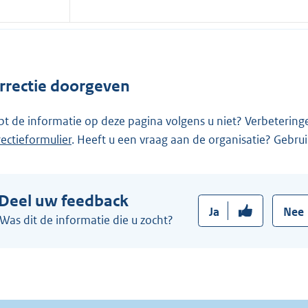
x
n
t
e
e
l
r
i
n
rrectie doorgeven
n
e
k
l
pt de informatie op deze pagina volgens u niet? Verbetering
:
i
rectieformulier
. Heeft u een vraag aan de organisatie? Gebru
n
k
:
Deel uw feedback
Ja
Nee
Was dit de informatie die u zocht?