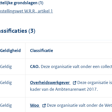
telijke grondslagen (1)
nstellingswet W.R.R., artikel 1
assificaties (3)
Geldigheid
Classificatie
Geldig
CAO.
Deze organisatie valt onder een colle
Geldig
E
Overheidswerkgever
Deze organisatie i
x
kader van de Ambtenarenwet 2017.
t
e
Geldig
E
Woo
Deze organisatie valt onder de We
r