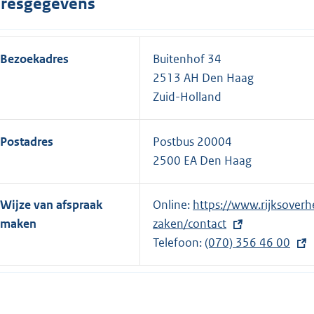
resgegevens
Bezoekadres
Buitenhof 34
2513 AH Den Haag
Zuid-Holland
Postadres
Postbus 20004
2500 EA Den Haag
Wijze van afspraak
Online:
E
https://www.rijksoverh
maken
zaken/contact
x
Telefoon:
t
E
(070) 356 46 00
e
x
r
t
n
e