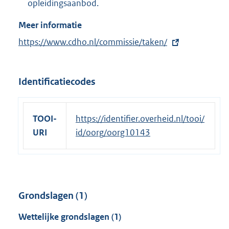
opleidingsaanbod.
Meer informatie
E
https://www.cdho.nl/commissie/taken/
x
t
Identificatiecodes
e
r
n
TOOI-
https://identifier.overheid.nl/tooi/
e
URI
id/oorg/oorg10143
l
i
n
k
:
Grondslagen (1)
Wettelijke grondslagen (1)