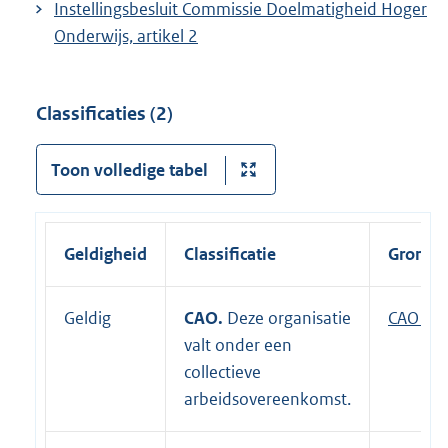
Instellingsbesluit Commissie Doelmatigheid Hoger
Onderwijs, artikel 2
Classificaties (2)
Toon volledige tabel
Geldigheid
Classificatie
Grondsl
Geldig
CAO.
Deze organisatie
E
CAO Rij
valt onder een
x
collectieve
t
arbeidsovereenkomst.
e
r