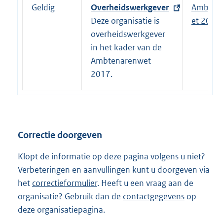
n
Geldig
E
Overheidswerkgever
Ambten
e
x
Deze organisatie is
et 2017
l
t
overheidswerkgever
i
e
in het kader van de
n
r
Ambtenarenwet
k
n
2017.
:
e
l
i
n
Correctie doorgeven
k
:
Klopt de informatie op deze pagina volgens u niet?
Verbeteringen en aanvullingen kunt u doorgeven via
het
correctieformulier
. Heeft u een vraag aan de
organisatie? Gebruik dan de
contactgegevens
op
deze organisatiepagina.