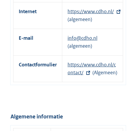
Internet
E
https://www.cdho.nl/
x
(algemeen)
t
e
E-mail
info@cdho.nl
r
(algemeen)
n
e
Contactformulier
E
https://www.cdho.nl/c
l
x
ontact/
(Algemeen)
i
t
n
e
k
r
:
n
e
Algemene informatie
l
i