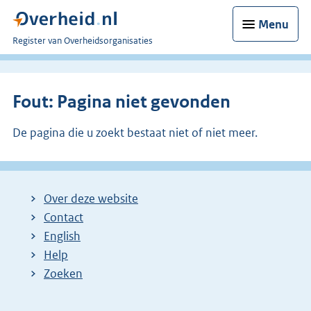
Menu
U
Register van Overheidsorganisaties
bent
nu
hier:
Fout: Pagina niet gevonden
De pagina die u zoekt bestaat niet of niet meer.
Over deze website
Contact
English
Help
Zoeken