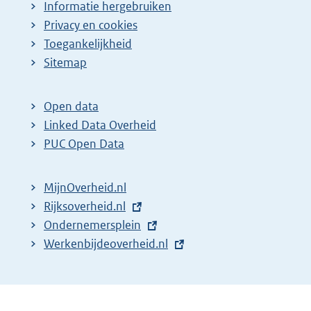
Informatie hergebruiken
Privacy en cookies
Toegankelijkheid
Sitemap
Open data
Linked Data Overheid
PUC Open Data
MijnOverheid.nl
E
Rijksoverheid.nl
x
E
Ondernemersplein
t
x
E
Werkenbijdeoverheid.nl
e
t
x
r
e
t
n
r
e