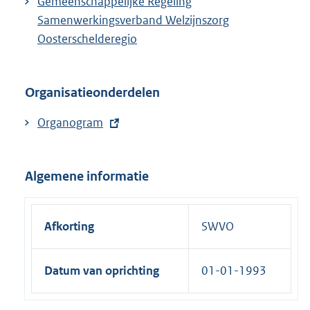
Gemeenschappelijke Regeling
n
Samenwerkingsverband Welzijnszorg
k
Oosterschelderegio
:
Organisatieonderdelen
E
Organogram
x
t
Algemene informatie
e
r
n
Afkorting
SWVO
e
l
Datum van oprichting
01-01-1993
i
n
k