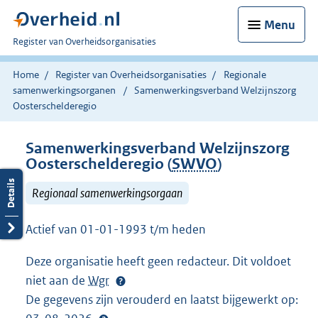
Menu
U
Register van Overheidsorganisaties
bent
nu
Home
Register van Overheidsorganisaties
Regionale
hier:
samenwerkingsorganen
Samenwerkingsverband Welzijnszorg
Oosterschelderegio
Samenwerkingsverband Welzijnszorg
Oosterschelderegio (
SWVO
)
Regionaal samenwerkingsorgaan
Actief van 01-01-1993 t/m heden
Deze organisatie heeft geen redacteur. Dit voldoet
niet aan de
Wgr
De gegevens zijn verouderd en laatst bijgewerkt op: