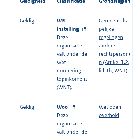
Geldigheid
Classificatie
Grondslag(en)
Geldig
E
WNT-
Gemeenschap
x
instelling
pelijke
t
Deze
regelingen,
e
organisatie
andere
r
valt onder de
rechtspersone
n
Wet
n (Artikel 1.2,
e
normering
lid 1h, WNT)
l
topinkomens
i
(WNT).
n
k
Geldig
E
Woo
Wet open
:
x
Deze
overheid
t
organisatie
e
valt onder de