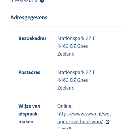
03-08-2026
Adresgegevens
Bezoekadres
Stationspark 27 E
4462 DZ Goes
Zeeland
Postadres
Stationspark 27 E
4462 DZ Goes
Zeeland
Wijze van
Online:
E
afspraak
https://www.swvo.nl/wet-
x
maken
open-overheid-woo/
t