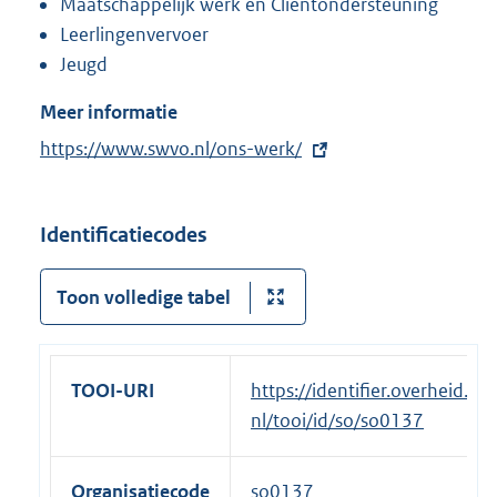
Maatschappelijk werk en Cliëntondersteuning
Leerlingenvervoer
Jeugd
Meer informatie
E
https://www.swvo.nl/ons-werk/
x
t
Identificatiecodes
e
r
Toon volledige tabel
n
e
l
i
TOOI-URI
https://identifier.overheid.
n
nl/tooi/id/so/so0137
k
:
Organisatiecode
so0137