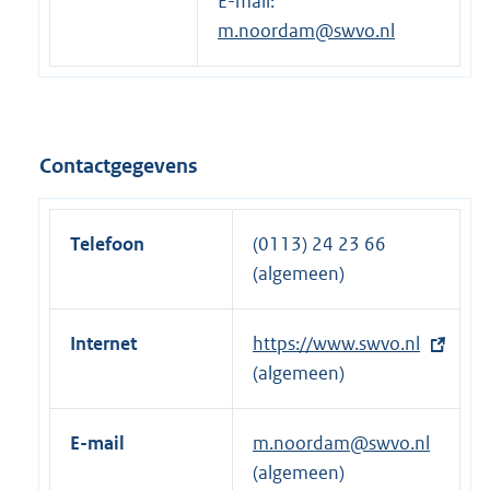
E-mail:
e
m.noordam@swvo.nl
r
n
e
l
i
Contactgegevens
n
k
:
Telefoon
(0113) 24 23 66
(algemeen)
Internet
E
https://www.swvo.nl
x
(algemeen)
t
e
E-mail
m.noordam@swvo.nl
r
(algemeen)