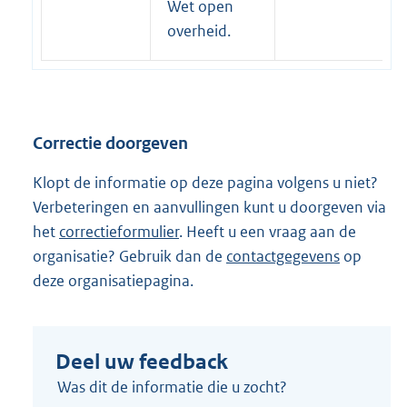
r
Wet open
n
overheid.
e
l
i
n
Correctie doorgeven
k
:
Klopt de informatie op deze pagina volgens u niet?
Verbeteringen en aanvullingen kunt u doorgeven via
het
correctieformulier
. Heeft u een vraag aan de
organisatie? Gebruik dan de
contactgegevens
op
deze organisatiepagina.
Deel uw feedback
Was dit de informatie die u zocht?