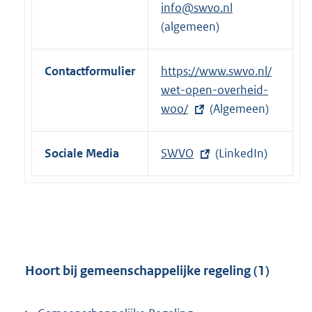
n
info@swvo.nl
e
(algemeen)
l
i
Contactformulier
E
https://www.swvo.nl/
n
x
wet-open-overheid-
k
t
woo/
(Algemeen)
:
e
r
Sociale Media
E
SWVO
(LinkedIn)
n
x
e
t
l
e
i
r
n
n
k
e
Hoort bij gemeenschappelijke regeling (1)
:
l
i