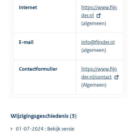
Internet
E
https://www.fijn
x
der.nl
t
(algemeen)
e
r
E-mail
info@fijnder.nl
n
(algemeen)
e
l
Contactformulier
E
https://www.fijn
i
x
der.nl/contact
n
t
(Algemeen)
k
e
:
r
n
Wijzigingsgeschiedenis (3)
e
l
01-07-2024 : Bekijk versie