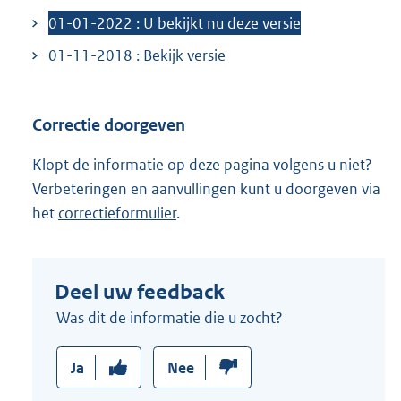
i
01-01-2022 : U bekijkt nu deze versie
n
k
01-11-2018 : Bekijk versie
:
Correctie doorgeven
Klopt de informatie op deze pagina volgens u niet?
Verbeteringen en aanvullingen kunt u doorgeven via
het
correctieformulier
.
Deel uw feedback
Was dit de informatie die u zocht?
Ja
Nee