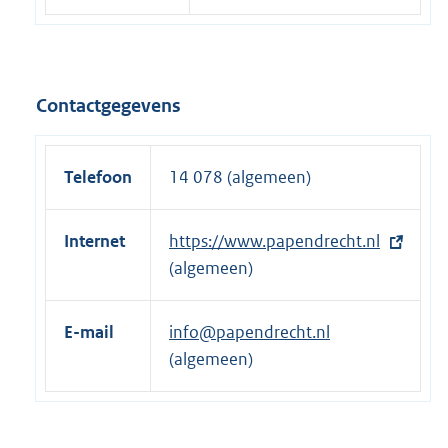
Contactgegevens
Telefoon
14 078 (algemeen)
Internet
E
https://www.papendrecht.nl
x
(algemeen)
t
e
E-mail
info@papendrecht.nl
r
(algemeen)
n
e
l