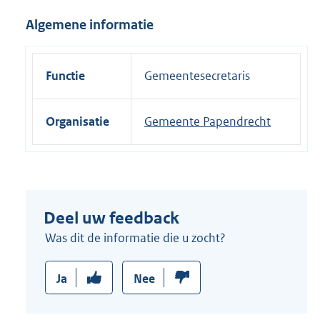
i
Algemene informatie
n
k
:
Functie
Gemeentesecretaris
Organisatie
Gemeente Papendrecht
Deel uw feedback
Was dit de informatie die u zocht?
Ja
Nee