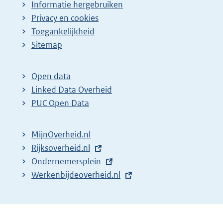
Informatie hergebruiken
Privacy en cookies
Toegankelijkheid
Sitemap
Open data
Linked Data Overheid
PUC Open Data
MijnOverheid.nl
E
Rijksoverheid.nl
x
E
Ondernemersplein
t
x
E
Werkenbijdeoverheid.nl
e
t
x
r
e
t
n
r
e