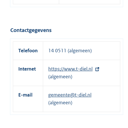
Contactgegevens
Telefoon
14 0511 (algemeen)
Internet
E
https://www.t-diel.nl
x
(algemeen)
t
e
E-mail
gemeente@t-diel.nl
r
(algemeen)
n
e
l