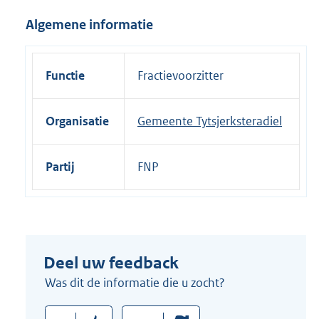
i
Algemene informatie
n
k
:
Functie
Fractievoorzitter
Organisatie
Gemeente Tytsjerksteradiel
Partij
FNP
Deel uw feedback
Was dit de informatie die u zocht?