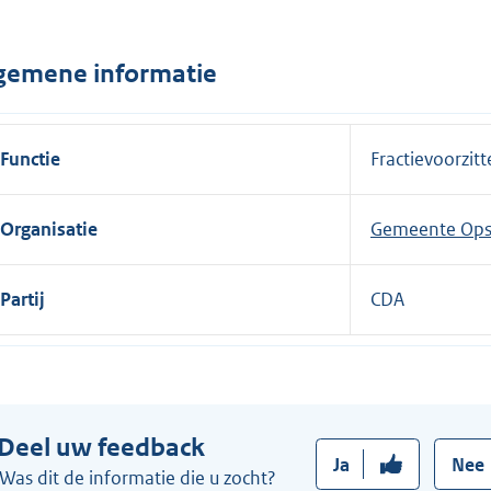
n
e
gemene informatie
l
i
n
Functie
Fractievoorzitt
k
:
Organisatie
Gemeente Ops
Partij
CDA
Deel uw feedback
Ja
Nee
Was dit de informatie die u zocht?