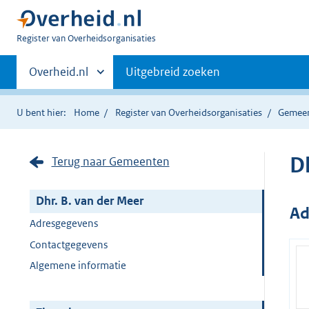
U
Register van Overheidsorganisaties
bent
Primaire
nu
Andere
Overheid.nl
Uitgebreid zoeken
hier:
sites
navigatie
binnen
U bent hier:
Home
Register van Overheidsorganisaties
Gemee
D
Terug naar Gemeenten
Dhr. B. van der Meer
Ad
Adresgegevens
Contactgegevens
Algemene informatie