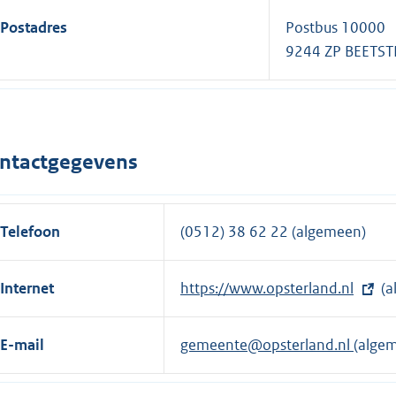
Postadres
Postbus 10000
9244 ZP BEETS
ntactgegevens
Telefoon
(0512) 38 62 22 (algemeen)
Internet
E
https://www.opsterland.nl
(a
x
t
E-mail
gemeente@opsterland.nl
(alge
e
r