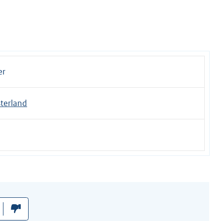
er
terland