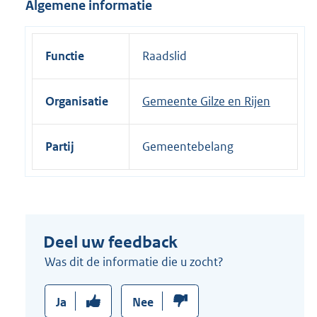
Algemene informatie
i
n
k
Functie
Raadslid
:
Organisatie
Gemeente Gilze en Rijen
Partij
Gemeentebelang
Deel uw feedback
Was dit de informatie die u zocht?
Ja
Nee