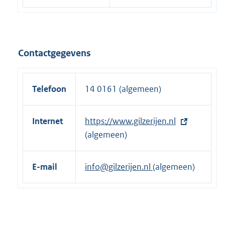
Contactgegevens
Telefoon
14 0161 (algemeen)
Internet
E
https://www.gilzerijen.nl
x
(algemeen)
t
e
E-mail
info@gilzerijen.nl
(algemeen)
r
n
e
l