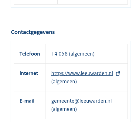
Contactgegevens
Telefoon
14 058 (algemeen)
Internet
E
https://www.leeuwarden.nl
x
(algemeen)
t
e
E-mail
gemeente@leeuwarden.nl
r
(algemeen)
n
e
l