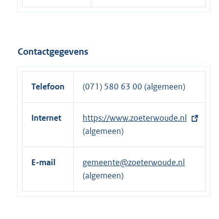
Contactgegevens
Telefoon
(071) 580 63 00 (algemeen)
Internet
E
https://www.zoeterwoude.nl
x
(algemeen)
t
e
E-mail
gemeente@zoeterwoude.nl
r
(algemeen)
n
e
l