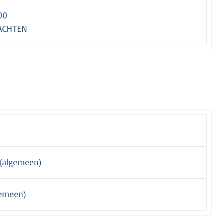
00
ACHTEN
(algemeen)
gemeen)