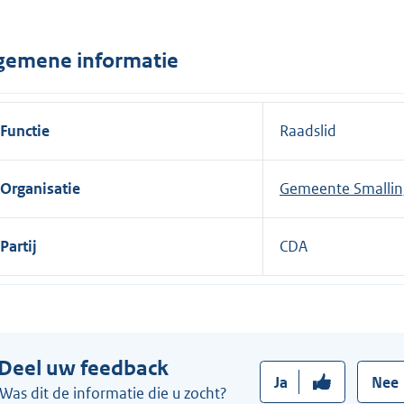
n
e
gemene informatie
l
i
n
Functie
Raadslid
k
:
Organisatie
Gemeente Smallin
Partij
CDA
Deel uw feedback
Ja
Nee
Was dit de informatie die u zocht?