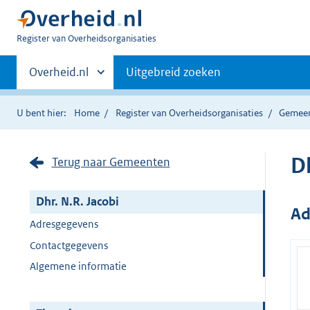
U
Register van Overheidsorganisaties
bent
Primaire
nu
Andere
Overheid.nl
Uitgebreid zoeken
hier:
sites
navigatie
binnen
U bent hier:
Home
Register van Overheidsorganisaties
Gemee
Dh
Terug naar Gemeenten
Dhr. N.R. Jacobi
Ad
Adresgegevens
Contactgegevens
Algemene informatie