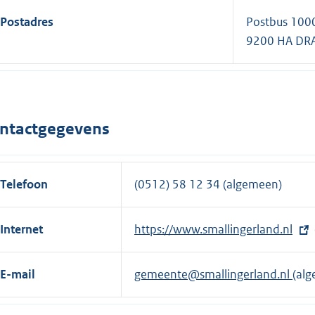
Postadres
Postbus 100
9200 HA DR
ntactgegevens
Telefoon
(0512) 58 12 34 (algemeen)
Internet
E
https://www.smallingerland.nl
x
t
E-mail
gemeente@smallingerland.nl
(al
e
r