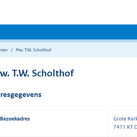
nten
Mw. T.W. Scholthof
w. T.W. Scholthof
resgegevens
Bezoekadres
Grote Ker
7411 KT 