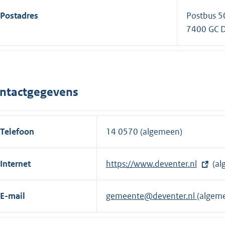
Postadres
Postbus 
7400 GC 
ntactgegevens
Telefoon
14 0570 (algemeen)
Internet
E
https://www.deventer.nl
(al
x
t
E-mail
gemeente@deventer.nl
(algem
e
r