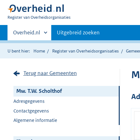
U
Register van Overheidsorganisaties
bent
Primaire
nu
Andere
Overheid.nl
Uitgebreid zoeken
hier:
sites
navigatie
binnen
U bent hier:
Home
Register van Overheidsorganisaties
Gemee
M
Terug naar Gemeenten
Mw. T.W. Scholthof
Ad
Adresgegevens
Contactgegevens
Algemene informatie