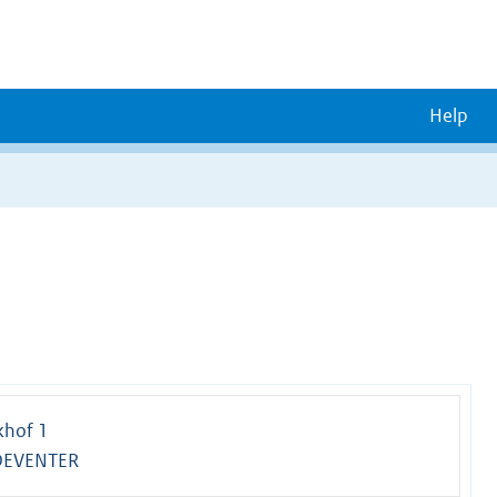
Help
khof 1
DEVENTER