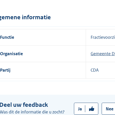
n
e
gemene informatie
l
i
n
Functie
Fractievoorzi
k
:
Organisatie
Gemeente D
Partij
CDA
Deel uw feedback
Ja
Nee
Was dit de informatie die u zocht?