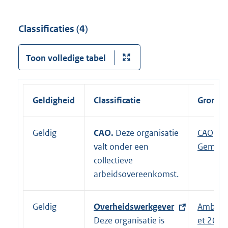
Classificaties (4)
Toon volledige tabel
Geldigheid
Classificatie
Grondsl
Geldig
CAO.
Deze organisatie
E
CAO
valt onder een
x
Gemeen
collectieve
t
arbeidsovereenkomst.
e
r
n
Geldig
E
Overheidswerkgever
Ambten
e
x
Deze organisatie is
et 2017