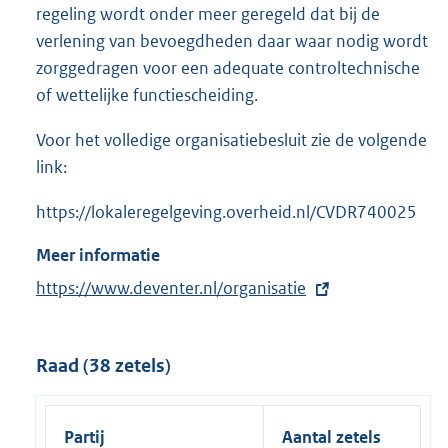
regeling wordt onder meer geregeld dat bij de
verlening van bevoegdheden daar waar nodig wordt
zorggedragen voor een adequate controltechnische
of wettelijke functiescheiding.
Voor het volledige organisatiebesluit zie de volgende
link:
https://lokaleregelgeving.overheid.nl/CVDR740025
Meer informatie
E
https://www.deventer.nl/organisatie
x
t
Raad (38 zetels)
e
r
n
Partij
Aantal zetels