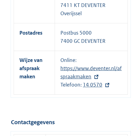
7411 KT DEVENTER
Overijssel
Postadres
Postbus 5000
7400 GC DEVENTER
Wijze van
Online:
E
afspraak
https://www.deventer.nl/af
x
maken
spraakmaken
t
Telefoon:
e
E
14 0570
r
x
n
t
e
e
l
r
Contactgegevens
i
n
n
e