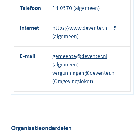
k
l
Telefoon
14 0570 (algemeen)
:
i
n
Internet
E
https://www.deventer.nl
k
x
(algemeen)
:
t
e
E-mail
gemeente@deventer.nl
r
(algemeen)
n
vergunningen@deventer.nl
e
(Omgevingsloket)
l
i
n
k
:
Organisatieonderdelen