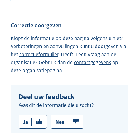
:
n
e
l
Correctie doorgeven
i
n
Klopt de informatie op deze pagina volgens u niet?
k
Verbeteringen en aanvullingen kunt u doorgeven via
:
het
correctieformulier
. Heeft u een vraag aan de
organisatie? Gebruik dan de
contactgegevens
op
deze organisatiepagina.
Deel uw feedback
Was dit de informatie die u zocht?
Ja
Nee