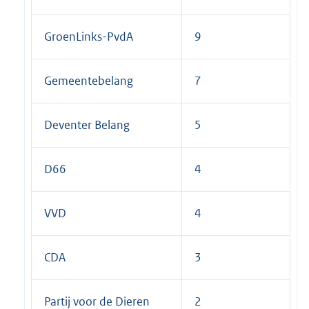
e
l
GroenLinks-PvdA
9
i
n
k
Gemeentebelang
7
:
Deventer Belang
5
D66
4
VVD
4
CDA
3
Partij voor de Dieren
2