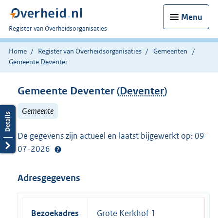
Menu
U
Register van Overheidsorganisaties
bent
nu
Home
Register van Overheidsorganisaties
Gemeenten
hier:
Gemeente Deventer
Gemeente Deventer (
Deventer
)
Gemeente
De gegevens zijn actueel en laatst bijgewerkt op: 09-
07-2026
Adresgegevens
Bezoekadres
Grote Kerkhof 1