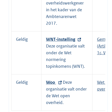
l
t
overheidswerkgever
i
e
in het kader van de
n
r
Ambtenarenwet
k
n
2017.
:
e
l
Geldig
E
WNT-instelling
Gemeen
i
x
Deze organisatie valt
(Artikel 
n
t
onder de Wet
1c, WNT
k
e
normering
:
r
topinkomens (WNT).
n
e
Geldig
E
Woo
Deze
Wet op
l
x
organisatie valt onder
overhei
i
t
de Wet open
n
e
overheid.
k
r