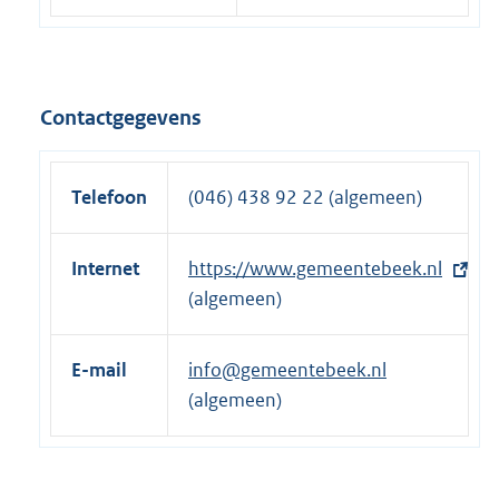
Contactgegevens
Telefoon
(046) 438 92 22 (algemeen)
Internet
E
https://www.gemeentebeek.nl
x
(algemeen)
t
e
E-mail
info@gemeentebeek.nl
r
(algemeen)
n
e
l