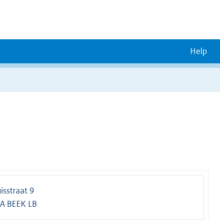
Help
sstraat 9
A BEEK LB