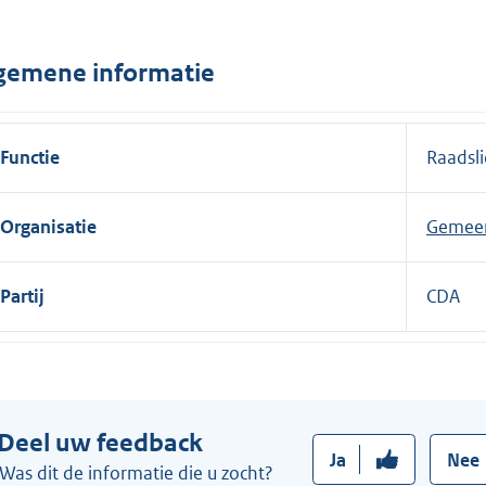
n
e
gemene informatie
l
i
n
Functie
Raadsl
k
:
Organisatie
Gemeen
Partij
CDA
Deel uw feedback
Ja
Nee
Was dit de informatie die u zocht?