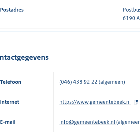
Postadres
Postbu
6190 A
ntactgegevens
Telefoon
(046) 438 92 22 (algemeen)
Internet
E
https://www.gemeentebeek.nl
x
t
E-mail
info@gemeentebeek.nl
(algemeen
e
r