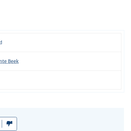
id
te Beek