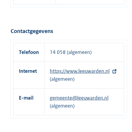
Contactgegevens
Telefoon
14 058 (algemeen)
Internet
E
https://www.leeuwarden.nl
x
(algemeen)
t
e
E-mail
gemeente@leeuwarden.nl
r
(algemeen)
n
e
l