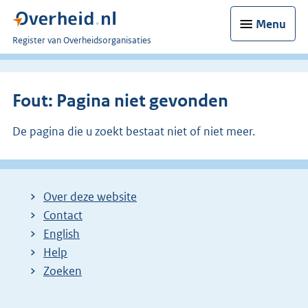
Menu
U
Register van Overheidsorganisaties
bent
nu
hier:
Fout: Pagina niet gevonden
De pagina die u zoekt bestaat niet of niet meer.
Over deze website
Contact
English
Help
Zoeken