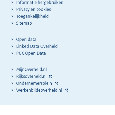
Informatie hergebruiken
Privacy en cookies
Toegankelijkheid
Sitemap
Open data
Linked Data Overheid
PUC Open Data
MijnOverheid.nl
E
Rijksoverheid.nl
x
E
Ondernemersplein
t
x
E
Werkenbijdeoverheid.nl
e
t
x
r
e
t
n
r
e