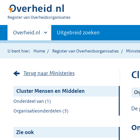
U
Register van Overheidsorganisaties
bent
Primaire
nu
Andere
Overheid.nl
Uitgebreid zoeken
hier:
sites
navigatie
binnen
U bent hier:
Home
Register van Overheidsorganisaties
Ministe
C
Terug naar Ministeries
Cluster Mensen en Middelen
Or
Onderdeel van (1)
De 
Organisatieonderdelen (3)
On
Zie ook