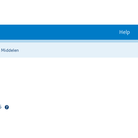
Help
n Middelen
25