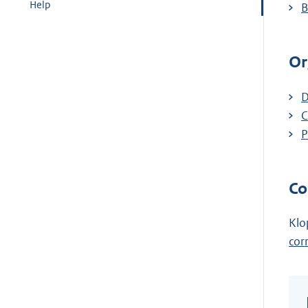
Help
B
Or
D
C
P
Co
Klo
cor