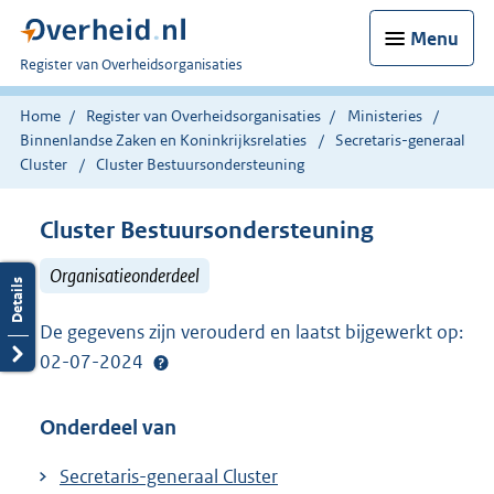
Menu
U
Register van Overheidsorganisaties
bent
nu
Home
Register van Overheidsorganisaties
Ministeries
hier:
Binnenlandse Zaken en Koninkrijksrelaties
Secretaris-generaal
Cluster
Cluster Bestuursondersteuning
Cluster Bestuursondersteuning
Organisatieonderdeel
De gegevens zijn verouderd en laatst bijgewerkt op:
02-07-2024
Onderdeel van
Secretaris-generaal Cluster