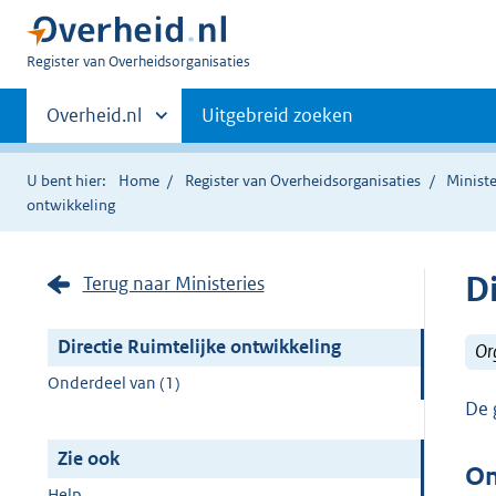
U
Register van Overheidsorganisaties
bent
Primaire
nu
Andere
Overheid.nl
Uitgebreid zoeken
hier:
sites
navigatie
binnen
U bent hier:
Home
Register van Overheidsorganisaties
Ministe
ontwikkeling
D
Terug naar Ministeries
Directie Ruimtelijke ontwikkeling
Or
Onderdeel van (1)
De 
Zie ook
On
Help