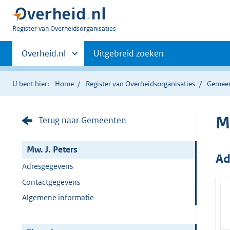
U
Register van Overheidsorganisaties
bent
Primaire
nu
Andere
Overheid.nl
Uitgebreid zoeken
hier:
sites
navigatie
binnen
U bent hier:
Home
Register van Overheidsorganisaties
Gemee
M
Terug naar Gemeenten
Mw. J. Peters
Ad
Adresgegevens
Contactgegevens
Algemene informatie