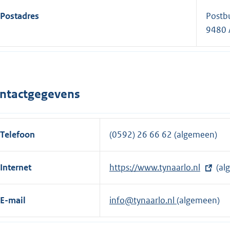
Postadres
Postb
9480 
ntactgegevens
Telefoon
(0592) 26 66 62 (algemeen)
Internet
E
https://www.tynaarlo.nl
(al
x
t
E-mail
info@tynaarlo.nl
(algemeen)
e
r