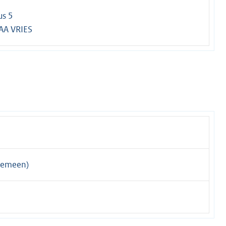
us 5
AA VRIES
gemeen)