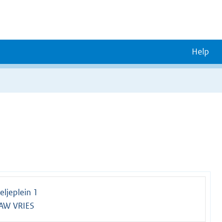
Help
ljeplein 1
AW VRIES