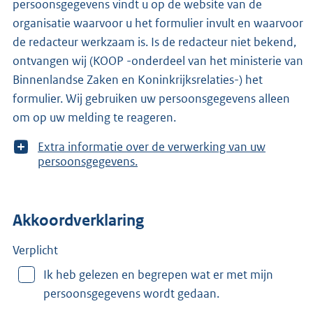
persoonsgegevens vindt u op de website van de
organisatie waarvoor u het formulier invult en waarvoor
de redacteur werkzaam is. Is de redacteur niet bekend,
ontvangen wij (KOOP -onderdeel van het ministerie van
Binnenlandse Zaken en Koninkrijksrelaties-) het
formulier. Wij gebruiken uw persoonsgegevens alleen
om op uw melding te reageren.
T
Extra informatie over de verwerking van uw
o
persoonsgegevens.
o
n
m
Akkoordverklaring
e
e
r
Verplicht
v
Ik heb gelezen en begrepen wat er met mijn
a
persoonsgegevens wordt gedaan.
n
: