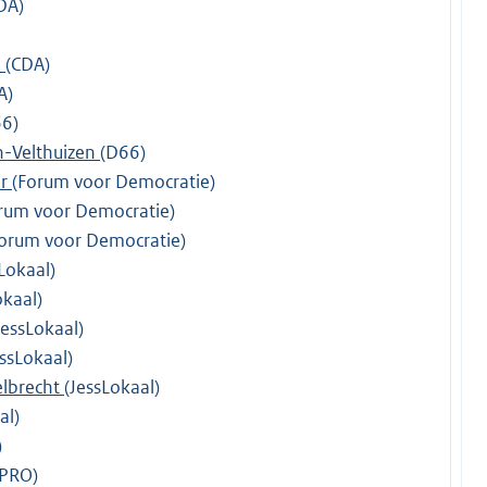
DA)
n
(CDA)
A)
66)
n-Velthuizen
(D66)
er
(Forum voor Democratie)
rum voor Democratie)
Forum voor Democratie)
Lokaal)
okaal)
JessLokaal)
essLokaal)
elbrecht
(JessLokaal)
al)
)
(PRO)