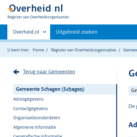
U
Register van Overheidsorganisaties
bent
Primaire
nu
Andere
Overheid.nl
Uitgebreid zoeken
hier:
sites
navigatie
binnen
U bent hier:
Home
Register van Overheidsorganisaties
Gemee
G
Terug naar Gemeenten
Gemeente Schagen (
Schagen
)
Ge
Adresgegevens
De 
Contactgegevens
Organisatieonderdelen
Ad
Algemene informatie
Geografische informatie