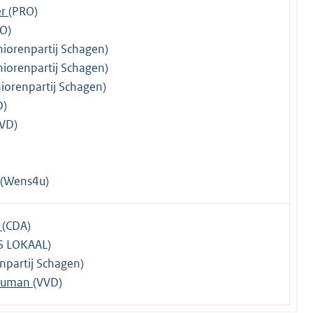
er
(PRO)
O)
niorenpartij Schagen)
niorenpartij Schagen)
iorenpartij Schagen)
D)
VD)
(Wens4u)
r
(CDA)
S LOKAAL)
npartij Schagen)
Souman
(VVD)