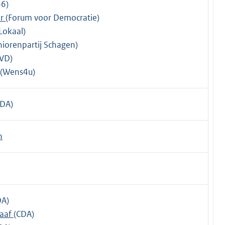
66)
er
(Forum voor Democratie)
Lokaal)
niorenpartij Schagen)
VD)
(Wens4u)
CDA)
n
DA)
raaf
(CDA)