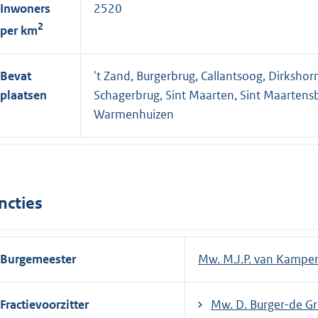
Inwoners
2520
2
per km
Bevat
't Zand, Burgerbrug, Callantsoog, Dirkshor
plaatsen
Schagerbrug, Sint Maarten, Sint Maartensb
Warmenhuizen
ncties
Burgemeester
Mw. M.J.P. van Kamp
Fractievoorzitter
Mw. D. Burger-de G