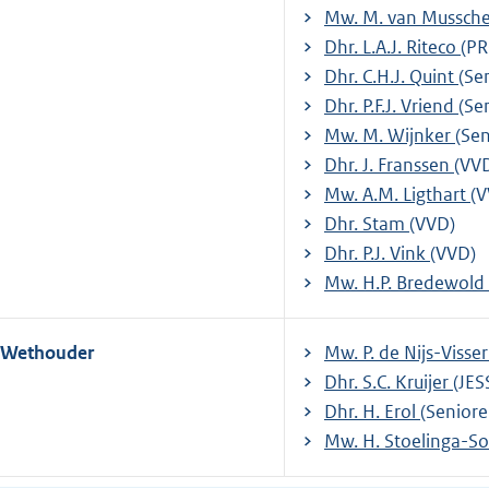
Mw. M. van Mussch
Dhr. L.A.J. Riteco
(PR
Dhr. C.H.J. Quint
(Se
Dhr. P.F.J. Vriend
(Se
Mw. M. Wijnker
(Sen
Dhr. J. Franssen
(VV
Mw. A.M. Ligthart
(V
Dhr. Stam
(VVD)
Dhr. P.J. Vink
(VVD)
Mw. H.P. Bredewold
Wethouder
Mw. P. de Nijs-Visse
Dhr. S.C. Kruijer
(JES
Dhr. H. Erol
(Seniore
Mw. H. Stoelinga-