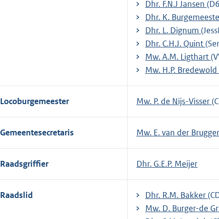
Dhr. F.N.J Jansen
(D
Dhr. K. Burgemeest
Dhr. L. Dignum
(Jess
Dhr. C.H.J. Quint
(Se
Mw. A.M. Ligthart
(V
Mw. H.P. Bredewold
Locoburgemeester
Mw. P. de Nijs-Visser
(
Gemeentesecretaris
Mw. E. van der Brugge
Raadsgriffier
Dhr. G.E.P. Meijer
Raadslid
Dhr. R.M. Bakker
(C
Mw. D. Burger-de G