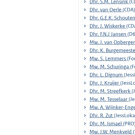
Dhr. S.M. Lensink
(C
Dhr. van Oerle
(CDA)
Dhr. G.E.K. Schoute
Dhr. J. Wiskerke
(CD
Dhr. F.N.J Jansen
(D
Mw. J. van Opberge
Dhr. K. Burgemeest
Mw. S. Lemmers
(Fo
Mw. M. Schuringa
(
Dhr. L. Dignum
(Jess
Dhr. J. Kruijer
(JessL
Dhr. M. Streefkerk
(
Mw. M. Tesselaar
(J
Mw. A. Wijnker-Eng
Dhr. R. Zut
(JessLoka
Dhr. M. Ismael
(PRO
Mw. J.W. Menkveld