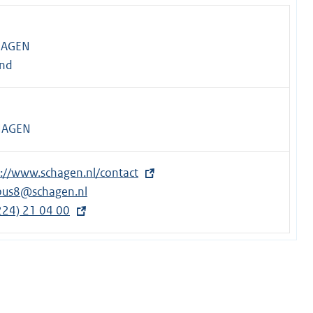
HAGEN
and
HAGEN
s://www.schagen.nl/contact
bus8@schagen.nl
224) 21 04 00