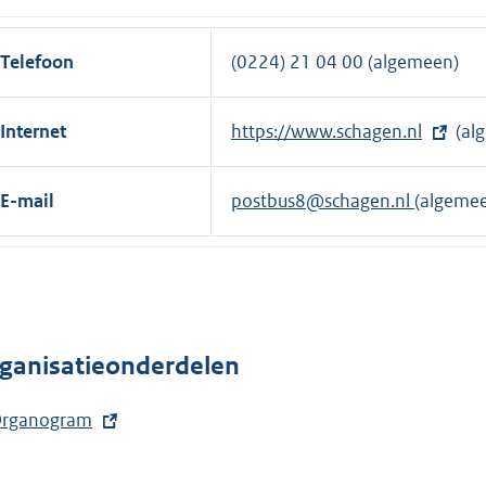
i
e
n
l
Telefoon
(0224) 21 04 00 (algemeen)
k
i
:
n
Internet
E
https://www.schagen.nl
(al
k
x
:
t
E-mail
postbus8@schagen.nl
(algeme
e
r
n
e
l
ganisatieonderdelen
i
n
rganogram
k
: