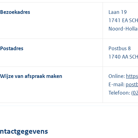
Bezoekadres
Laan 19
1741 EA SC
Noord-Holl
Postadres
Postbus 8
1740 AA SC
Wijze van afspraak maken
Online:
E
http
E-mail:
post
x
Telefoon:
t
E
(0
e
x
r
t
n
e
e
r
ntactgegevens
l
n