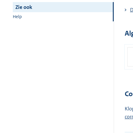
Zie ook
D
Help
Al
Co
Klo
cor