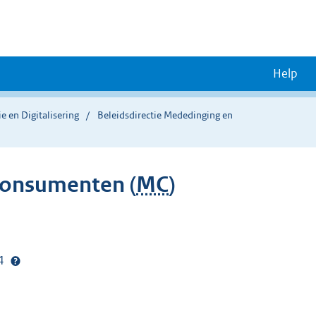
Help
e en Digitalisering
Beleidsdirectie Mededinging en
Consumenten (
MC
)
24