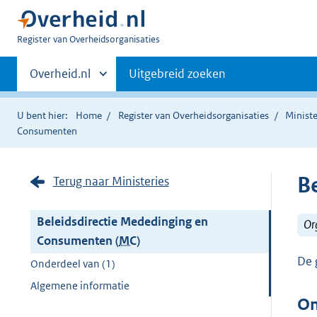
U
Register van Overheidsorganisaties
bent
Primaire
nu
Andere
Overheid.nl
Uitgebreid zoeken
hier:
sites
navigatie
binnen
U bent hier:
Home
Register van Overheidsorganisaties
Ministe
Consumenten
B
Terug naar Ministeries
Beleidsdirectie Mededinging en
Or
Consumenten (
MC
)
De 
Onderdeel van (1)
Algemene informatie
On