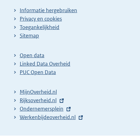
Informatie hergebruiken
Privacy en cookies
Toegankelijkheid
Sitemap
Open data
Linked Data Overheid
PUC Open Data
MijnOverheid.nl
E
Rijksoverheid.nl
x
E
Ondernemersplein
t
x
E
Werkenbijdeoverheid.nl
e
t
x
r
e
t