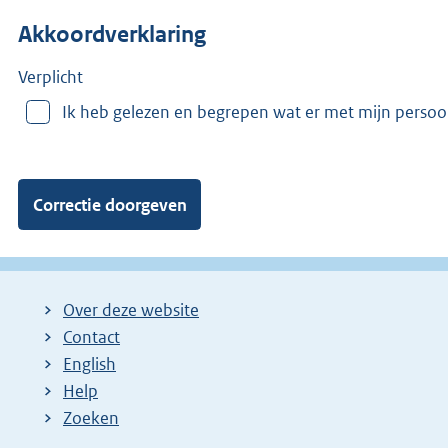
n
Akkoordverklaring
m
e
e
Verplicht
r
Ik heb gelezen en begrepen wat er met mijn perso
v
a
n
:
Over deze website
Contact
English
Help
Zoeken