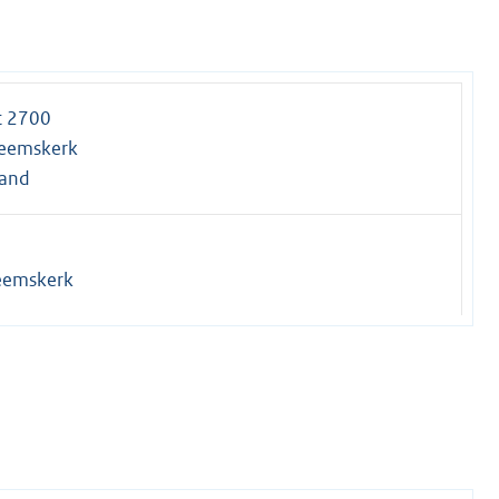
t 2700
eemskerk
land
eemskerk