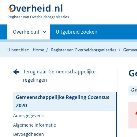
U
Register van Overheidsorganisaties
bent
Primaire
nu
Andere
Overheid.nl
Uitgebreid zoeken
hier:
sites
navigatie
binnen
U bent hier:
Home
Register van Overheidsorganisaties
Gemeen
G
Terug naar Gemeenschappelijke
regelingen
Ge
Gemeenschappelijke Regeling Cocensus
2020
Adresgegevens
Algemene informatie
Bevoegdheden