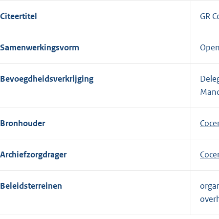
Citeertitel
GR C
Samenwerkingsvorm
Open
Bevoegdheidsverkrijging
Deleg
Mand
Bronhouder
Coce
Archiefzorgdrager
Coce
Beleidsterreinen
organ
overh