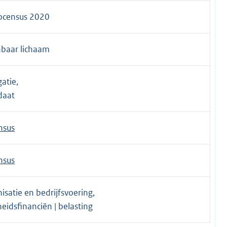
ocensus 2020
baar lichaam
atie,
aat
nsus
nsus
isatie en bedrijfsvoering,
eidsfinanciën | belasting