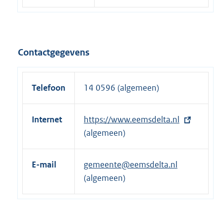
Contactgegevens
Telefoon
14 0596 (algemeen)
Internet
E
https://www.eemsdelta.nl
x
(algemeen)
t
e
E-mail
gemeente@eemsdelta.nl
r
(algemeen)
n
e
l