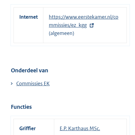
Internet
E
https://www.eerstekamer.nl/co
x
mmissies/ez_kgg
t
(algemeen)
e
r
n
e
Onderdeel van
l
i
Commissies EK
n
k
:
Functies
Griffier
E.P. Karthaus MSc.