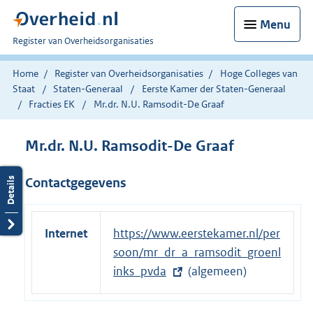
Menu
U
Register van Overheidsorganisaties
bent
nu
Home
Register van Overheidsorganisaties
Hoge Colleges van
hier:
Staat
Staten-Generaal
Eerste Kamer der Staten-Generaal
Fracties EK
Mr.dr. N.U. Ramsodit-De Graaf
Mr.dr. N.U. Ramsodit-De Graaf
Contactgegevens
Internet
E
https://www.eerstekamer.nl/per
x
soon/mr_dr_a_ramsodit_groenl
t
inks_pvda
(algemeen)
e
r