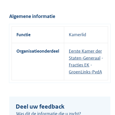
n
e
Algemene informatie
l
i
n
Functie
Kamerlid
k
:
Organisatieonderdeel
Eerste Kamer der
Staten-Generaal
-
Fracties EK
-
GroenLinks-PvdA
Deel uw feedback
Was dit de informatie die u zocht?