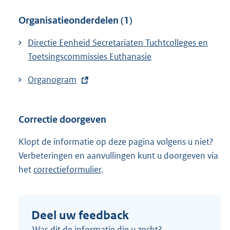
Organisatieonderdelen (1)
Directie Eenheid Secretariaten Tuchtcolleges en
Toetsingscommissies Euthanasie
E
Organogram
x
t
Correctie doorgeven
e
r
Klopt de informatie op deze pagina volgens u niet?
n
Verbeteringen en aanvullingen kunt u doorgeven via
e
het
correctieformulier
.
l
i
n
Deel uw feedback
k
Was dit de informatie die u zocht?