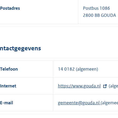
Postadres
Postbus 1086
2800 BB GOUDA
ntactgegevens
Telefoon
14 0182 (algemeen)
Internet
E
https://www.gouda.nl
(alg
x
t
E-mail
gemeente@gouda.nl
(algeme
e
r