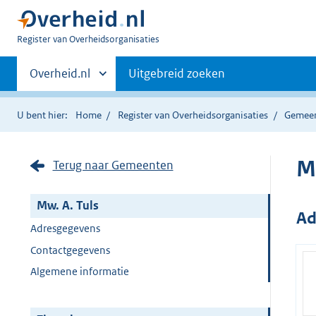
U
Register van Overheidsorganisaties
bent
Primaire
nu
Andere
Overheid.nl
Uitgebreid zoeken
hier:
sites
navigatie
binnen
U bent hier:
Home
Register van Overheidsorganisaties
Gemee
M
Terug naar Gemeenten
Mw. A. Tuls
Ad
Adresgegevens
Contactgegevens
Algemene informatie