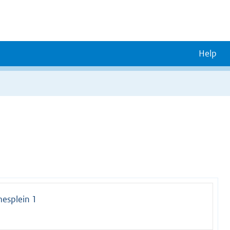
Help
esplein 1