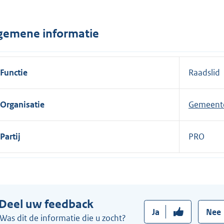
n
e
gemene informatie
l
i
n
Functie
Raadslid
k
:
Organisatie
Gemeent
Partij
PRO
Deel uw feedback
Ja
Nee
Was dit de informatie die u zocht?